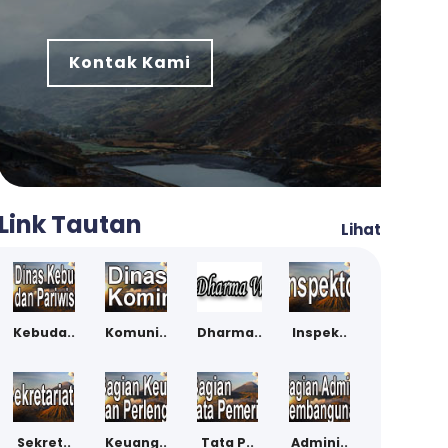
Kontak Kami
Link Tautan
Lihat
Kebuda..
Komuni..
Dharma..
Inspek..
Sekret..
Keuang..
Tata P..
Admini..