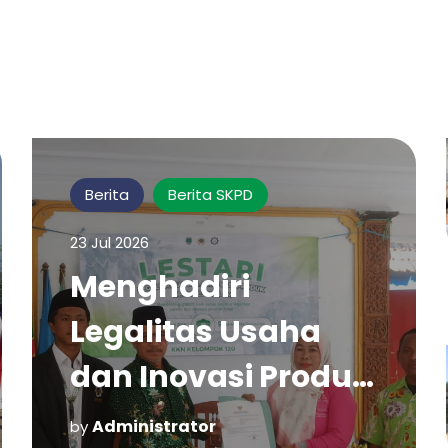
Berita
Berita SKPD
23 Jul 2026
Menghadiri
Legalitas Usaha
dan Inovasi Produk
Desa di Desa
Administrator
by